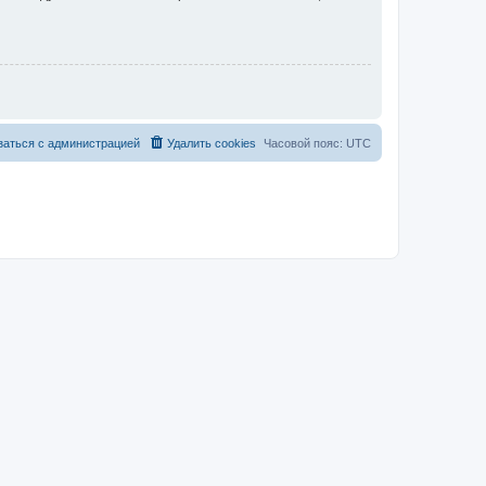
заться с администрацией
Удалить cookies
Часовой пояс:
UTC