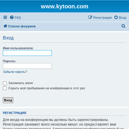
www.kytoon.com
FAQ
Регистрация
Вход
П
Список форумов
о
Вход
и
с
Имя пользователя:
к
Пароль:
Забыли пароль?
Запомнить меня
Скрыть моё пребывание на конференции в этот раз
РЕГИСТРАЦИЯ
Для входа на конференцию вы должны быть зарегистрированы.
Регистрация занимает всего несколько минут, но предоставляет вам
более широкие возможности. Администратором конференции могут быть