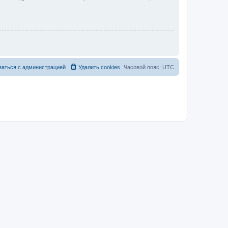
заться с администрацией
Удалить cookies
Часовой пояс:
UTC