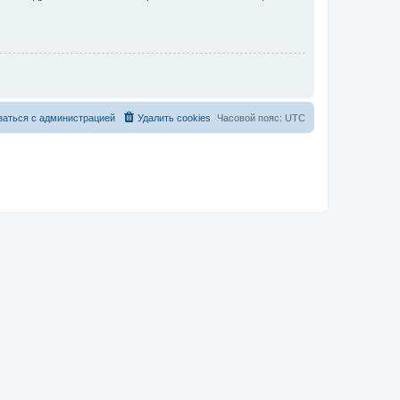
заться с администрацией
Удалить cookies
Часовой пояс:
UTC