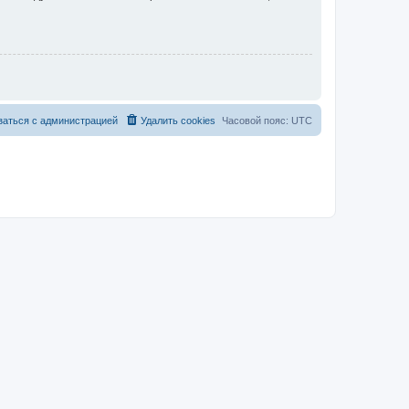
заться с администрацией
Удалить cookies
Часовой пояс:
UTC