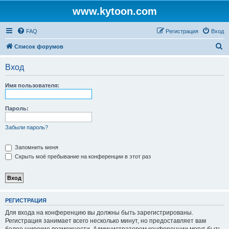
www.kytoon.com
FAQ
Регистрация
Вход
П
Список форумов
о
Вход
и
с
Имя пользователя:
к
Пароль:
Забыли пароль?
Запомнить меня
Скрыть моё пребывание на конференции в этот раз
РЕГИСТРАЦИЯ
Для входа на конференцию вы должны быть зарегистрированы.
Регистрация занимает всего несколько минут, но предоставляет вам
более широкие возможности. Администратором конференции могут быть