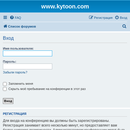
www.kytoon.com
FAQ
Регистрация
Вход
П
Список форумов
о
Вход
и
с
Имя пользователя:
к
Пароль:
Забыли пароль?
Запомнить меня
Скрыть моё пребывание на конференции в этот раз
РЕГИСТРАЦИЯ
Для входа на конференцию вы должны быть зарегистрированы.
Регистрация занимает всего несколько минут, но предоставляет вам
более широкие возможности. Администратором конференции могут быть