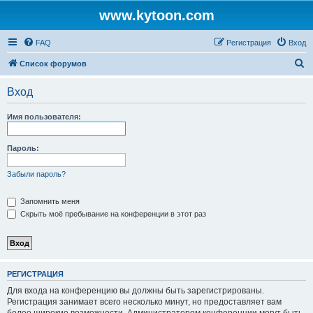
www.kytoon.com
FAQ
Регистрация
Вход
П
Список форумов
о
Вход
и
с
Имя пользователя:
к
Пароль:
Забыли пароль?
Запомнить меня
Скрыть моё пребывание на конференции в этот раз
РЕГИСТРАЦИЯ
Для входа на конференцию вы должны быть зарегистрированы.
Регистрация занимает всего несколько минут, но предоставляет вам
более широкие возможности. Администратором конференции могут быть