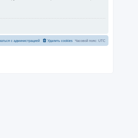
заться с администрацией
Удалить cookies
Часовой пояс:
UTC