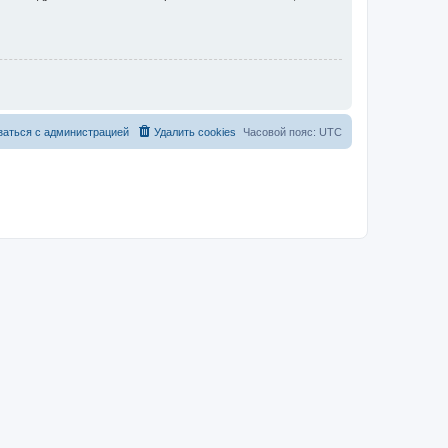
заться с администрацией
Удалить cookies
Часовой пояс:
UTC