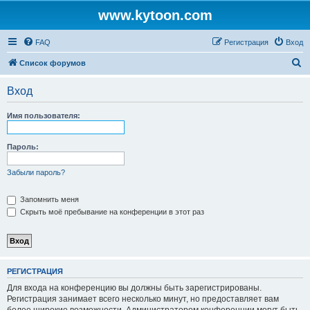
www.kytoon.com
FAQ
Регистрация
Вход
П
Список форумов
о
Вход
и
с
Имя пользователя:
к
Пароль:
Забыли пароль?
Запомнить меня
Скрыть моё пребывание на конференции в этот раз
РЕГИСТРАЦИЯ
Для входа на конференцию вы должны быть зарегистрированы.
Регистрация занимает всего несколько минут, но предоставляет вам
более широкие возможности. Администратором конференции могут быть