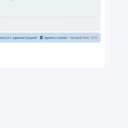
заться с администрацией
Удалить cookies
Часовой пояс:
UTC