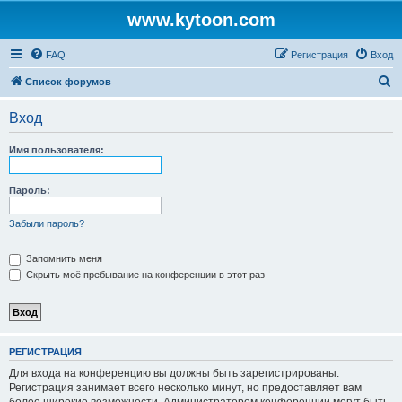
www.kytoon.com
FAQ
Регистрация
Вход
П
Список форумов
о
Вход
и
с
Имя пользователя:
к
Пароль:
Забыли пароль?
Запомнить меня
Скрыть моё пребывание на конференции в этот раз
РЕГИСТРАЦИЯ
Для входа на конференцию вы должны быть зарегистрированы.
Регистрация занимает всего несколько минут, но предоставляет вам
более широкие возможности. Администратором конференции могут быть