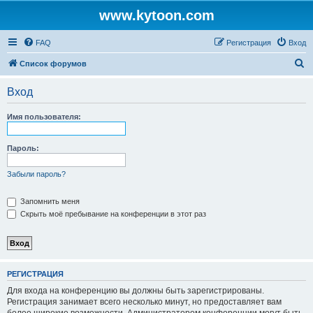
www.kytoon.com
FAQ
Регистрация
Вход
П
Список форумов
о
Вход
и
с
Имя пользователя:
к
Пароль:
Забыли пароль?
Запомнить меня
Скрыть моё пребывание на конференции в этот раз
РЕГИСТРАЦИЯ
Для входа на конференцию вы должны быть зарегистрированы.
Регистрация занимает всего несколько минут, но предоставляет вам
более широкие возможности. Администратором конференции могут быть