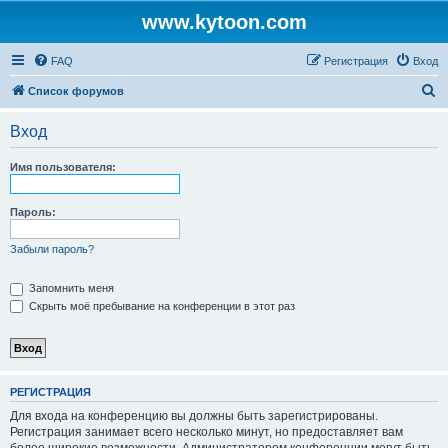
www.kytoon.com
FAQ
Регистрация
Вход
П
Список форумов
о
Вход
и
с
Имя пользователя:
к
Пароль:
Забыли пароль?
Запомнить меня
Скрыть моё пребывание на конференции в этот раз
РЕГИСТРАЦИЯ
Для входа на конференцию вы должны быть зарегистрированы.
Регистрация занимает всего несколько минут, но предоставляет вам
более широкие возможности. Администратором конференции могут быть