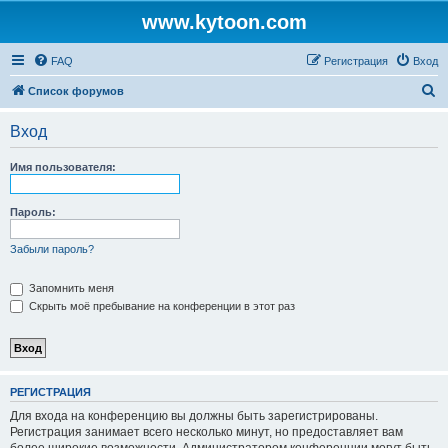
www.kytoon.com
FAQ
Регистрация
Вход
П
Список форумов
о
Вход
и
с
Имя пользователя:
к
Пароль:
Забыли пароль?
Запомнить меня
Скрыть моё пребывание на конференции в этот раз
РЕГИСТРАЦИЯ
Для входа на конференцию вы должны быть зарегистрированы.
Регистрация занимает всего несколько минут, но предоставляет вам
более широкие возможности. Администратором конференции могут быть