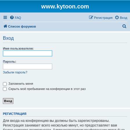
www.kytoon.com
FAQ
Регистрация
Вход
П
Список форумов
о
Вход
и
с
Имя пользователя:
к
Пароль:
Забыли пароль?
Запомнить меня
Скрыть моё пребывание на конференции в этот раз
РЕГИСТРАЦИЯ
Для входа на конференцию вы должны быть зарегистрированы.
Регистрация занимает всего несколько минут, но предоставляет вам
более широкие возможности. Администратором конференции могут быть