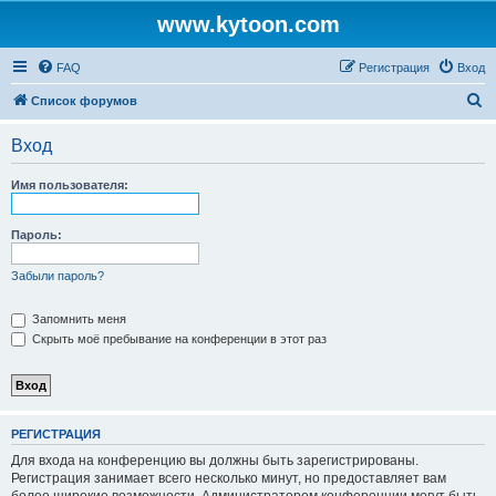
www.kytoon.com
FAQ
Регистрация
Вход
П
Список форумов
о
Вход
и
с
Имя пользователя:
к
Пароль:
Забыли пароль?
Запомнить меня
Скрыть моё пребывание на конференции в этот раз
РЕГИСТРАЦИЯ
Для входа на конференцию вы должны быть зарегистрированы.
Регистрация занимает всего несколько минут, но предоставляет вам
более широкие возможности. Администратором конференции могут быть