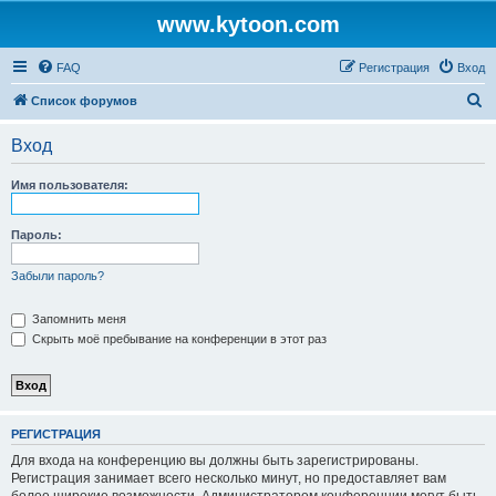
www.kytoon.com
FAQ
Регистрация
Вход
П
Список форумов
о
Вход
и
с
Имя пользователя:
к
Пароль:
Забыли пароль?
Запомнить меня
Скрыть моё пребывание на конференции в этот раз
РЕГИСТРАЦИЯ
Для входа на конференцию вы должны быть зарегистрированы.
Регистрация занимает всего несколько минут, но предоставляет вам
более широкие возможности. Администратором конференции могут быть