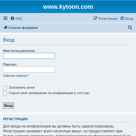
www.kytoon.com
FAQ
Регистрация
Вход
П
Список форумов
о
Вход
и
с
Имя пользователя:
к
Пароль:
Забыли пароль?
Запомнить меня
Скрыть моё пребывание на конференции в этот раз
РЕГИСТРАЦИЯ
Для входа на конференцию вы должны быть зарегистрированы.
Регистрация занимает всего несколько минут, но предоставляет вам
более широкие возможности. Администратором конференции могут быть