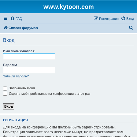
www.kytoon.com
FAQ
Регистрация
Вход
П
Список форумов
о
Вход
и
с
Имя пользователя:
к
Пароль:
Забыли пароль?
Запомнить меня
Скрыть моё пребывание на конференции в этот раз
РЕГИСТРАЦИЯ
Для входа на конференцию вы должны быть зарегистрированы.
Регистрация занимает всего несколько минут, но предоставляет вам
более широкие возможности. Администратором конференции могут быть