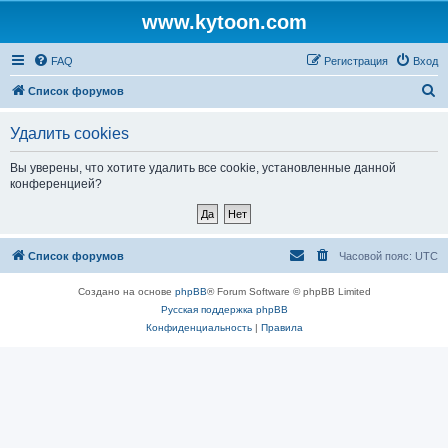
www.kytoon.com
FAQ
Регистрация
Вход
П
Список форумов
о
Удалить cookies
и
с
Вы уверены, что хотите удалить все cookie, установленные данной
конференцией?
к
Список форумов
Часовой пояс:
UTC
Создано на основе
phpBB
® Forum Software © phpBB Limited
Русская поддержка phpBB
Конфиденциальность
|
Правила