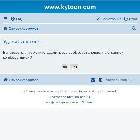
www.kytoon.com
FAQ
Регистрация
Вход
П
Список форумов
о
Удалить cookies
и
с
Вы уверены, что хотите удалить все cookie, установленные данной
конференцией?
к
Список форумов
Часовой пояс:
UTC
Создано на основе
phpBB
® Forum Software © phpBB Limited
Русская поддержка phpBB
Конфиденциальность
|
Правила