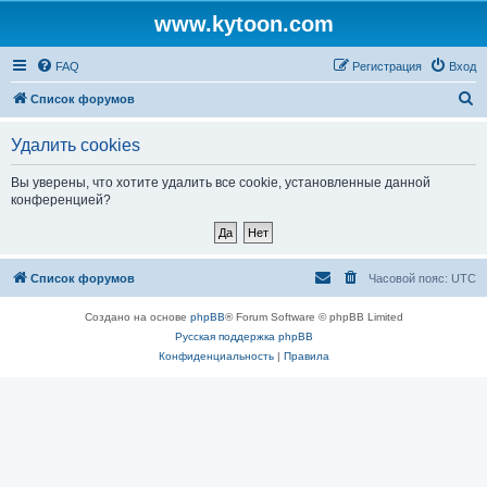
www.kytoon.com
FAQ
Регистрация
Вход
П
Список форумов
о
Удалить cookies
и
с
Вы уверены, что хотите удалить все cookie, установленные данной
конференцией?
к
Список форумов
Часовой пояс:
UTC
Создано на основе
phpBB
® Forum Software © phpBB Limited
Русская поддержка phpBB
Конфиденциальность
|
Правила