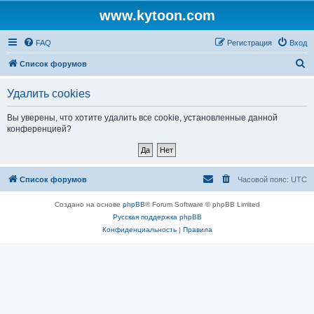
www.kytoon.com
FAQ
Регистрация
Вход
П
Список форумов
о
Удалить cookies
и
с
Вы уверены, что хотите удалить все cookie, установленные данной
конференцией?
к
Список форумов
Часовой пояс:
UTC
Создано на основе
phpBB
® Forum Software © phpBB Limited
Русская поддержка phpBB
Конфиденциальность
|
Правила