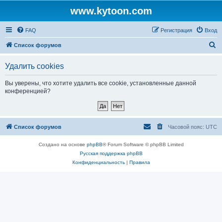
www.kytoon.com
FAQ
Регистрация
Вход
П
Список форумов
о
Удалить cookies
и
с
Вы уверены, что хотите удалить все cookie, установленные данной
конференцией?
к
Список форумов
Часовой пояс:
UTC
Создано на основе
phpBB
® Forum Software © phpBB Limited
Русская поддержка phpBB
Конфиденциальность
|
Правила