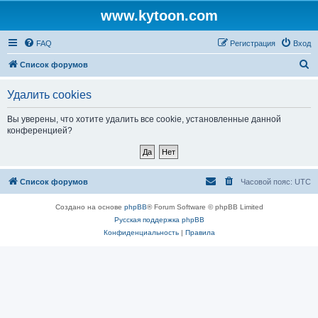
www.kytoon.com
FAQ
Регистрация
Вход
П
Список форумов
о
Удалить cookies
и
с
Вы уверены, что хотите удалить все cookie, установленные данной
конференцией?
к
Список форумов
Часовой пояс:
UTC
Создано на основе
phpBB
® Forum Software © phpBB Limited
Русская поддержка phpBB
Конфиденциальность
|
Правила