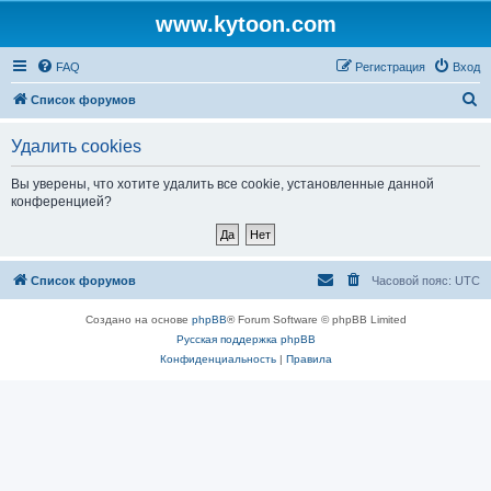
www.kytoon.com
FAQ
Регистрация
Вход
П
Список форумов
о
Удалить cookies
и
с
Вы уверены, что хотите удалить все cookie, установленные данной
конференцией?
к
Список форумов
Часовой пояс:
UTC
Создано на основе
phpBB
® Forum Software © phpBB Limited
Русская поддержка phpBB
Конфиденциальность
|
Правила