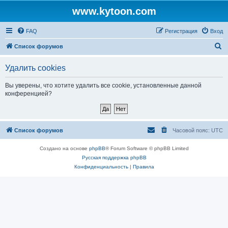
www.kytoon.com
FAQ
Регистрация
Вход
П
Список форумов
о
Удалить cookies
и
с
Вы уверены, что хотите удалить все cookie, установленные данной
конференцией?
к
Список форумов
Часовой пояс:
UTC
Создано на основе
phpBB
® Forum Software © phpBB Limited
Русская поддержка phpBB
Конфиденциальность
|
Правила