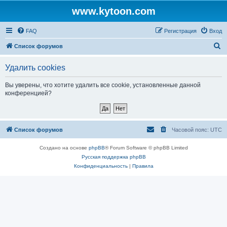
www.kytoon.com
FAQ
Регистрация
Вход
П
Список форумов
о
Удалить cookies
и
с
Вы уверены, что хотите удалить все cookie, установленные данной
конференцией?
к
Список форумов
Часовой пояс:
UTC
Создано на основе
phpBB
® Forum Software © phpBB Limited
Русская поддержка phpBB
Конфиденциальность
|
Правила