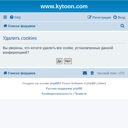
www.kytoon.com
FAQ
Регистрация
Вход
П
Список форумов
о
Удалить cookies
и
с
Вы уверены, что хотите удалить все cookie, установленные данной
конференцией?
к
Список форумов
Часовой пояс:
UTC
Создано на основе
phpBB
® Forum Software © phpBB Limited
Русская поддержка phpBB
Конфиденциальность
|
Правила