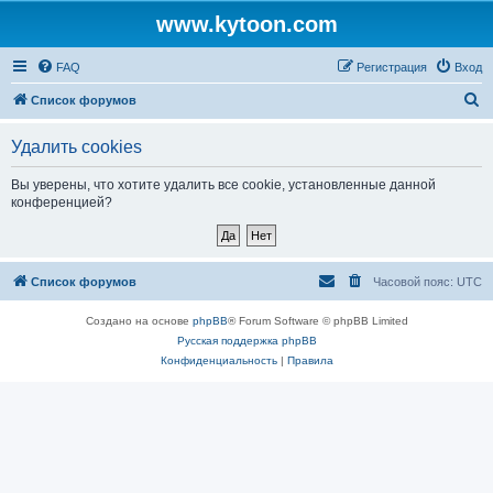
www.kytoon.com
FAQ
Регистрация
Вход
П
Список форумов
о
Удалить cookies
и
с
Вы уверены, что хотите удалить все cookie, установленные данной
конференцией?
к
Список форумов
Часовой пояс:
UTC
Создано на основе
phpBB
® Forum Software © phpBB Limited
Русская поддержка phpBB
Конфиденциальность
|
Правила