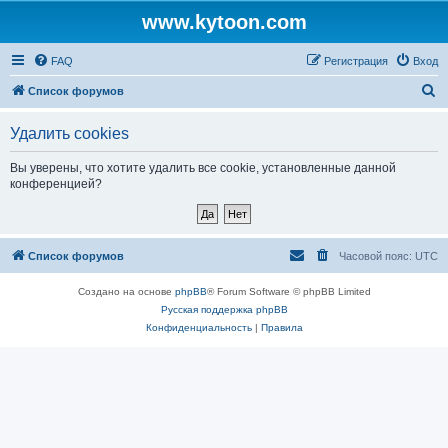
www.kytoon.com
FAQ
Регистрация
Вход
П
Список форумов
о
Удалить cookies
и
с
Вы уверены, что хотите удалить все cookie, установленные данной
конференцией?
к
Список форумов
Часовой пояс:
UTC
Создано на основе
phpBB
® Forum Software © phpBB Limited
Русская поддержка phpBB
Конфиденциальность
|
Правила