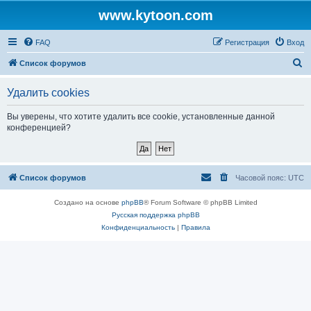
www.kytoon.com
FAQ
Регистрация
Вход
П
Список форумов
о
Удалить cookies
и
с
Вы уверены, что хотите удалить все cookie, установленные данной
конференцией?
к
Список форумов
Часовой пояс:
UTC
Создано на основе
phpBB
® Forum Software © phpBB Limited
Русская поддержка phpBB
Конфиденциальность
|
Правила