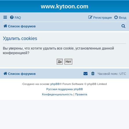
www.kytoon.com
FAQ
Регистрация
Вход
П
Список форумов
о
Удалить cookies
и
с
Вы уверены, что хотите удалить все cookie, установленные данной
конференцией?
к
Список форумов
Часовой пояс:
UTC
Создано на основе
phpBB
® Forum Software © phpBB Limited
Русская поддержка phpBB
Конфиденциальность
|
Правила