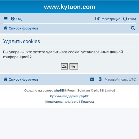
www.kytoon.com
FAQ
Регистрация
Вход
П
Список форумов
о
Удалить cookies
и
с
Вы уверены, что хотите удалить все cookie, установленные данной
конференцией?
к
Список форумов
Часовой пояс:
UTC
Создано на основе
phpBB
® Forum Software © phpBB Limited
Русская поддержка phpBB
Конфиденциальность
|
Правила