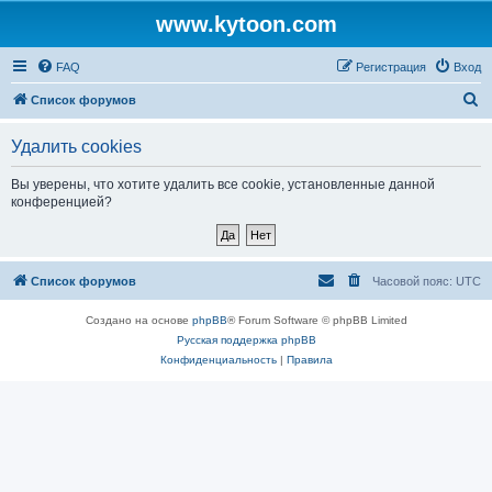
www.kytoon.com
FAQ
Регистрация
Вход
П
Список форумов
о
Удалить cookies
и
с
Вы уверены, что хотите удалить все cookie, установленные данной
конференцией?
к
Список форумов
Часовой пояс:
UTC
Создано на основе
phpBB
® Forum Software © phpBB Limited
Русская поддержка phpBB
Конфиденциальность
|
Правила