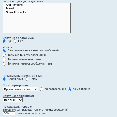
соответствующую опцию ниже.
Искать в подфорумах:
Да
Нет
Искать:
В названиях тем и текстах сообщений
Только в текстах сообщений
Только по названию темы
Только в первом сообщении темы
Показывать результаты как:
Сообщения
Темы
Поле сортировки:
по возрастанию
по убыванию
Искать сообщения за:
Показывать первые:
Введите 0 для вывода полного текста сообщений.
символов сообщений