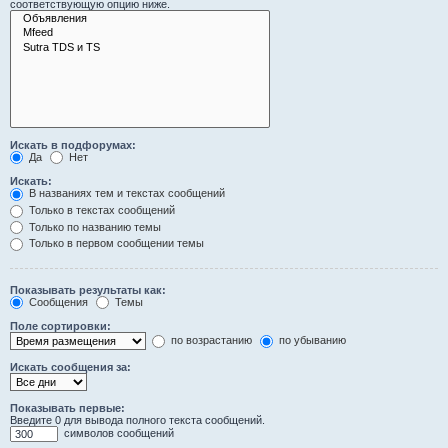
соответствующую опцию ниже.
Искать в подфорумах:
Да
Нет
Искать:
В названиях тем и текстах сообщений
Только в текстах сообщений
Только по названию темы
Только в первом сообщении темы
Показывать результаты как:
Сообщения
Темы
Поле сортировки:
по возрастанию
по убыванию
Искать сообщения за:
Показывать первые:
Введите 0 для вывода полного текста сообщений.
символов сообщений