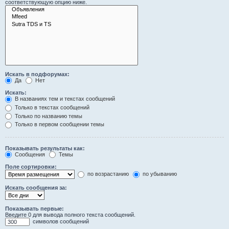
соответствующую опцию ниже.
Искать в подфорумах:
Да
Нет
Искать:
В названиях тем и текстах сообщений
Только в текстах сообщений
Только по названию темы
Только в первом сообщении темы
Показывать результаты как:
Сообщения
Темы
Поле сортировки:
по возрастанию
по убыванию
Искать сообщения за:
Показывать первые:
Введите 0 для вывода полного текста сообщений.
символов сообщений