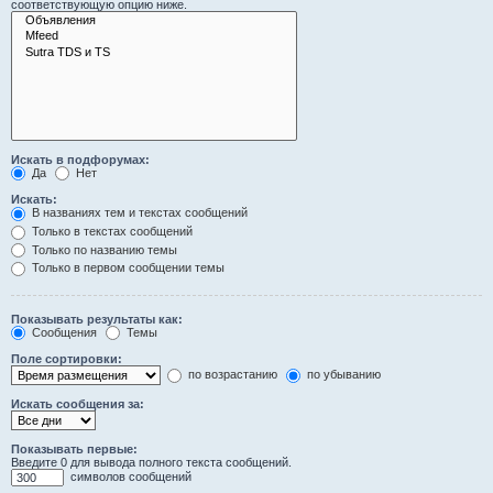
соответствующую опцию ниже.
Искать в подфорумах:
Да
Нет
Искать:
В названиях тем и текстах сообщений
Только в текстах сообщений
Только по названию темы
Только в первом сообщении темы
Показывать результаты как:
Сообщения
Темы
Поле сортировки:
по возрастанию
по убыванию
Искать сообщения за:
Показывать первые:
Введите 0 для вывода полного текста сообщений.
символов сообщений