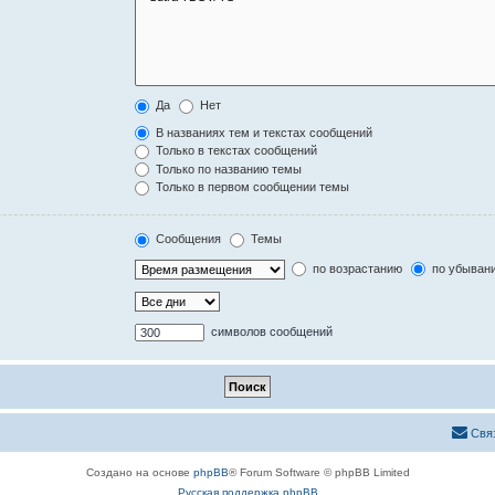
Да
Нет
В названиях тем и текстах сообщений
Только в текстах сообщений
Только по названию темы
Только в первом сообщении темы
Сообщения
Темы
по возрастанию
по убыван
символов сообщений
Свя
Создано на основе
phpBB
® Forum Software © phpBB Limited
Русская поддержка phpBB