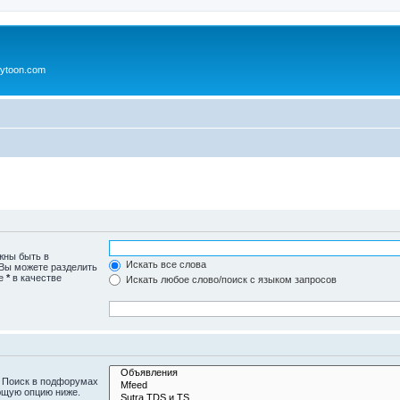
ytoon.com
жны быть в
Искать все слова
 Вы можете разделить
те
*
в качестве
Искать любое слово/поиск с языком запросов
. Поиск в подфорумах
ющую опцию ниже.