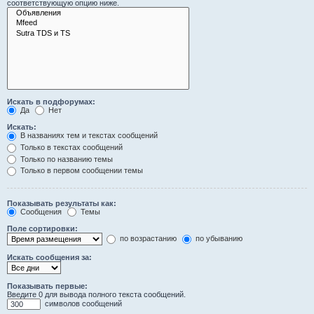
соответствующую опцию ниже.
Искать в подфорумах:
Да
Нет
Искать:
В названиях тем и текстах сообщений
Только в текстах сообщений
Только по названию темы
Только в первом сообщении темы
Показывать результаты как:
Сообщения
Темы
Поле сортировки:
по возрастанию
по убыванию
Искать сообщения за:
Показывать первые:
Введите 0 для вывода полного текста сообщений.
символов сообщений