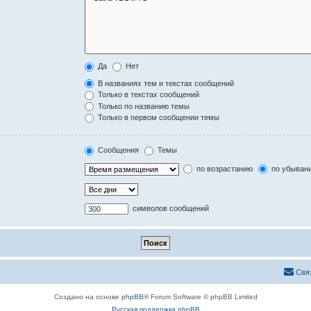
Да
Нет
В названиях тем и текстах сообщений
Только в текстах сообщений
Только по названию темы
Только в первом сообщении темы
Сообщения
Темы
по возрастанию
по убыван
символов сообщений
Свя
Создано на основе
phpBB
® Forum Software © phpBB Limited
Русская поддержка phpBB