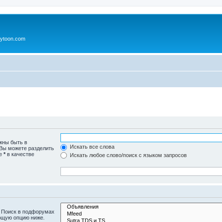
ytoon.com
жны быть в
Искать все слова
 Вы можете разделить
те
*
в качестве
Искать любое слово/поиск с языком запросов
. Поиск в подфорумах
ющую опцию ниже.