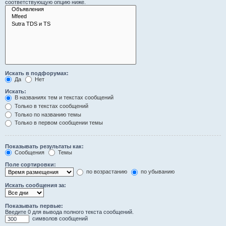
соответствующую опцию ниже.
Искать в подфорумах:
Да
Нет
Искать:
В названиях тем и текстах сообщений
Только в текстах сообщений
Только по названию темы
Только в первом сообщении темы
Показывать результаты как:
Сообщения
Темы
Поле сортировки:
по возрастанию
по убыванию
Искать сообщения за:
Показывать первые:
Введите 0 для вывода полного текста сообщений.
символов сообщений