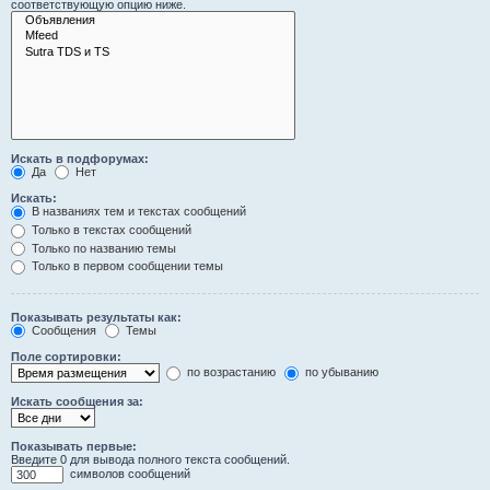
соответствующую опцию ниже.
Искать в подфорумах:
Да
Нет
Искать:
В названиях тем и текстах сообщений
Только в текстах сообщений
Только по названию темы
Только в первом сообщении темы
Показывать результаты как:
Сообщения
Темы
Поле сортировки:
по возрастанию
по убыванию
Искать сообщения за:
Показывать первые:
Введите 0 для вывода полного текста сообщений.
символов сообщений