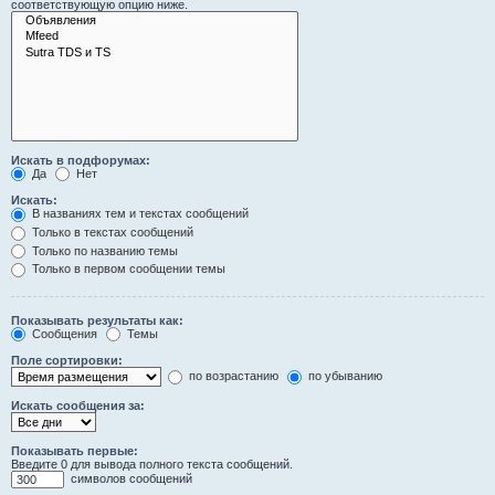
соответствующую опцию ниже.
Искать в подфорумах:
Да
Нет
Искать:
В названиях тем и текстах сообщений
Только в текстах сообщений
Только по названию темы
Только в первом сообщении темы
Показывать результаты как:
Сообщения
Темы
Поле сортировки:
по возрастанию
по убыванию
Искать сообщения за:
Показывать первые:
Введите 0 для вывода полного текста сообщений.
символов сообщений