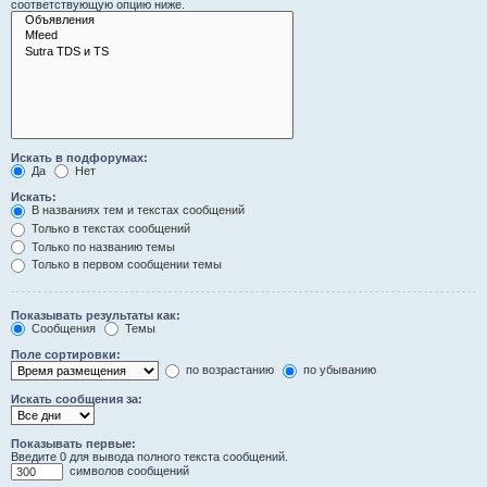
соответствующую опцию ниже.
Искать в подфорумах:
Да
Нет
Искать:
В названиях тем и текстах сообщений
Только в текстах сообщений
Только по названию темы
Только в первом сообщении темы
Показывать результаты как:
Сообщения
Темы
Поле сортировки:
по возрастанию
по убыванию
Искать сообщения за:
Показывать первые:
Введите 0 для вывода полного текста сообщений.
символов сообщений