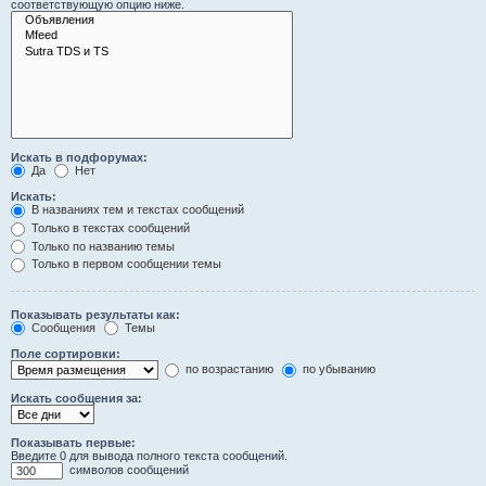
соответствующую опцию ниже.
Искать в подфорумах:
Да
Нет
Искать:
В названиях тем и текстах сообщений
Только в текстах сообщений
Только по названию темы
Только в первом сообщении темы
Показывать результаты как:
Сообщения
Темы
Поле сортировки:
по возрастанию
по убыванию
Искать сообщения за:
Показывать первые:
Введите 0 для вывода полного текста сообщений.
символов сообщений