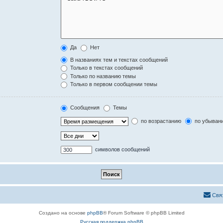
Да
Нет
В названиях тем и текстах сообщений
Только в текстах сообщений
Только по названию темы
Только в первом сообщении темы
Сообщения
Темы
по возрастанию
по убыван
символов сообщений
Свя
Создано на основе
phpBB
® Forum Software © phpBB Limited
Русская поддержка phpBB