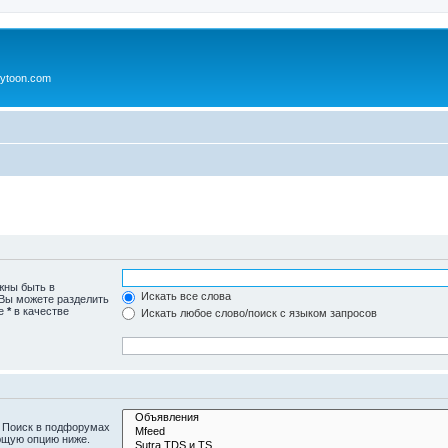
ytoon.com
жны быть в
Искать все слова
 Вы можете разделить
те
*
в качестве
Искать любое слово/поиск с языком запросов
. Поиск в подфорумах
ющую опцию ниже.